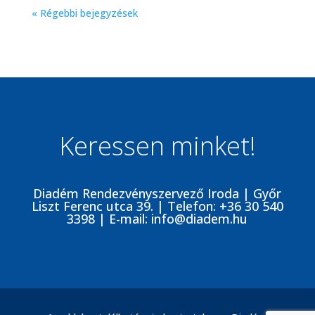
« Régebbi bejegyzések
Keressen minket!
Diadém Rendezvényszervező Iroda |
Győr
Liszt Ferenc utca 39.
| Telefon:
+36 30 540
3398
| E-mail:
info@diadem.hu