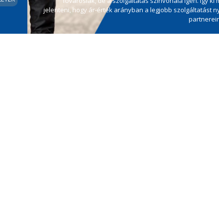
fővárosiak, de a szolgáltatás színvonala igen. Így ki merjük
jelenteni, hogy ár-érték arányban a legjobb szolgáltatást nyújtjuk
partnereinknek.