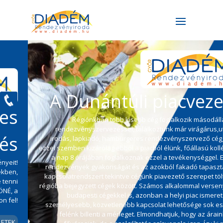
A Dunántúli piacvezető
Régiónkban több kisebb cég foglalkozik másodállasban
rendezvényszervezéssel, találkoztunk már virágárus,utazási
irodás, lapkiadó, hamburgeres rendezvényszervező céggel. Mi
ezzel szemben kizárólag ebből a piacból élünk, főállasú kollégáink
a nap 8 órájában foglalkoznak ezzel a tevékenységgel. Ezért a
rendezvények gyakoriságát és az azokból fakadó tapasztalatot,
kapcsolatrendszert tekintve cégünk piavezető szerepet tölt be, a
régióba bejegyzett cégek között. Számos alkalommal versenyzünk
budapesti cégekkel is, azonban a helyi piac ismerete és a
személyesebb, közvetlenebb kapcsolat lehetősége sok esetben
felénk billenti a mérleget. Elmondhatjuk, hogy az áraink nem